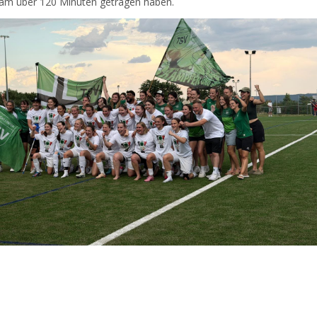
eam über 120 Minuten getragen haben.
r
eigen
!