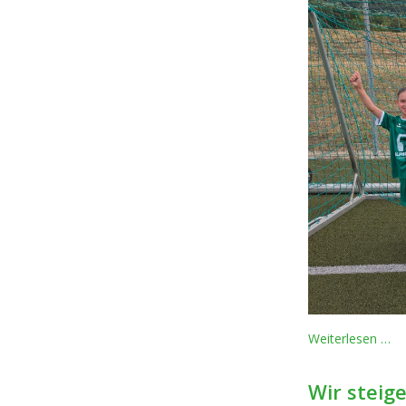
Pr
Weiterlesen …
für
di
Wir steige
E-
Ju