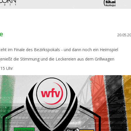
r
llen
ch
le
hr!
20.05.2
eht im Finale des Bezirkspokals - und dann noch ein Heimspiel
enießt die Stimmung und die Leckereien aus dem Grillwagen
 15 Uhr