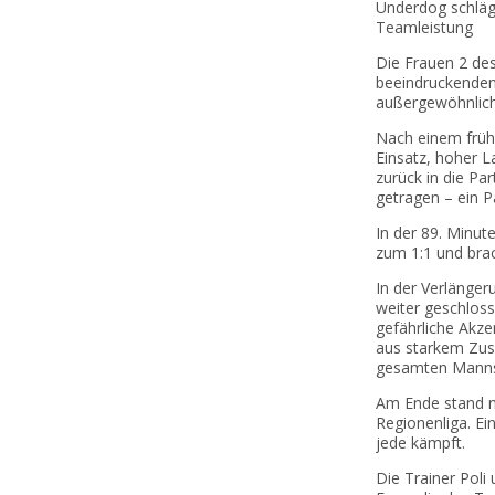
Underdog schläg
de
Teamleistung
TS
So
Die Frauen 2 de
beeindruckenden 
außergewöhnliche
Nach einem frühe
Einsatz, hoher 
zurück in die Pa
getragen – ein P
In der 89. Minut
zum 1:1 und bra
In der Verlänger
weiter geschlos
gefährliche Akzen
aus starkem Zus
gesamten Manns
Am Ende stand ni
Regionenliga. Ei
jede kämpft.
Die Trainer Poli