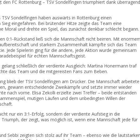
t den FC Rottenburg – TSV Sondelfingen triumphiert dank überragen
s
V
ndelfingen!
s TSV Sondelfingen haben auswärts in Rottenburg einen
Sieg eingefahren. Bei brütender Hitze zeigte das Team eine
 Moral und drehte ein Spiel, das zunächst denkbar schlecht begann.
n 0:1‑Rückstand ließ sich die Mannschaft nicht beirren. Mit enorme
Laufbereitschaft und starkem Zusammenhalt kämpfte sich das Team
rtie. Jede Spielerin ging für die andere, jede Aktion wurde gemeinsam
aradebeispiel für echten Mannschaftsgeist.
e gelang schließlich der verdiente Ausgleich: Martina Honermann traf
chte das Team und die mitgereisten Fans zum Beben.
ung blieb der TSV Sondelfingen am Drücker. Die Mannschaft arbeitete
sen, gewann entscheidende Zweikämpfe und setzte immer wieder
te nach vorne. Elisa Zekolli erzielte zwei Treffer – beide entstanden
ammenspiel, mutigen Läufen und dem unbedingten Willen der
chaft.
cht nur ein 3:1‑Erfolg, sondern der verdiente Aufstieg in die
n Triumph, der zeigt, was möglich ist, wenn eine Mannschaft jede für
 und Sebbi zeigten sich stolz auf ihr Team – ebenso wie die lautstarke