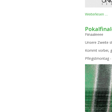
wi
Weiterlesen …
wo
no
Pokalfina
me
Fiinaaleeee
Unsere Zweite st
Kommt vorbei, g
Pfingstmontag -