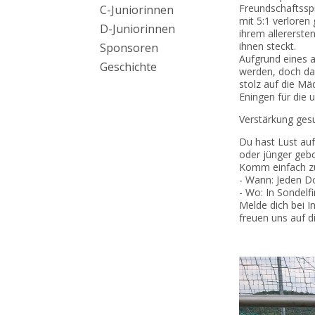
Freundschaftssp
C-Juniorinnen
mit 5:1 verloren
D-Juniorinnen
ihrem allererste
ihnen steckt.
Sponsoren
​Aufgrund eines 
Geschichte
werden, doch da
stolz auf die Mä
Eningen für die 
​Verstärkung ges
Du hast Lust au
oder jünger gebor
​Komm einfach z
- ​Wann: Jeden D
- ​Wo: In Sondelf
​Melde dich bei 
freuen uns auf di