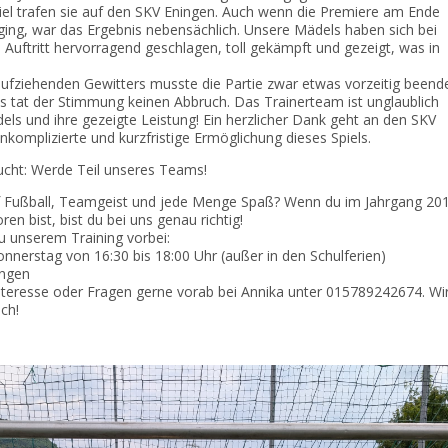
iel trafen sie auf den SKV Eningen. Auch wenn die Premiere am Ende
 ging, war das Ergebnis nebensächlich. Unsere Mädels haben sich bei
n Auftritt hervorragend geschlagen, toll gekämpft und gezeigt, was in
aufziehenden Gewitters musste die Partie zwar etwas vorzeitig beend
s tat der Stimmung keinen Abbruch. Das Trainerteam ist unglaublich
dels und ihre gezeigte Leistung! Ein herzlicher Dank geht an den SKV
unkomplizierte und kurzfristige Ermöglichung dieses Spiels.
ucht: Werde Teil unseres Teams!
f Fußball, Teamgeist und jede Menge Spaß? Wenn du im Jahrgang 20
en bist, bist du bei uns genau richtig!
u unserem Training vorbei:
onnerstag von 16:30 bis 18:00 Uhr (außer in den Schulferien)
ingen
Interesse oder Fragen gerne vorab bei Annika unter 015789242674. Wi
ch!