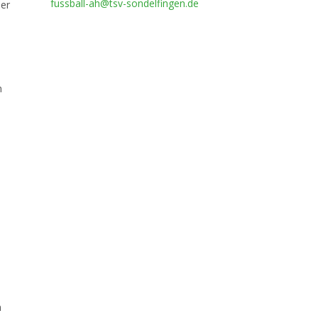
fussball-ah@tsv-sondelfingen.de
der
m
n