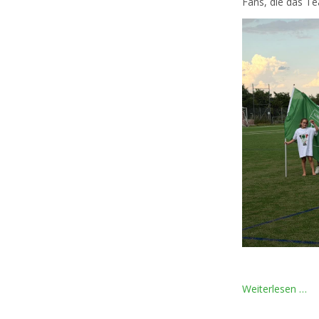
Fans, die das T
Wi
Weiterlesen …
st
auf