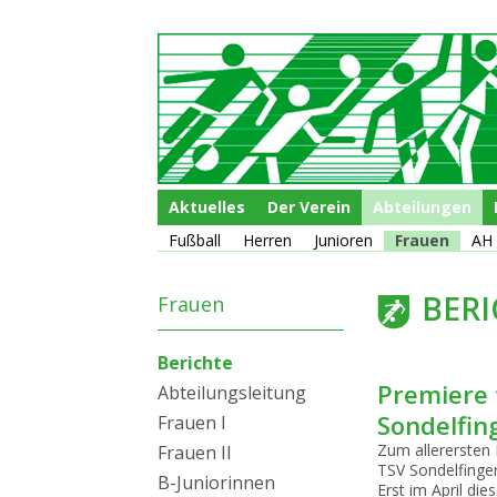
Navigation
Aktuelles
Der Verein
Abteilungen
überspringen
Navigation
Fußball
Herren
Junioren
Frauen
AH
überspringen
Navigation
BERI
Frauen
überspringen
Berichte
Premiere 
Abteilungsleitung
Sondelfin
Frauen I
Zum allerersten
Frauen II
TSV Sondelfinge
B-Juniorinnen
​Erst im April d