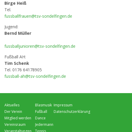
Birge Heiß
Tel.
fussballfrauen@tsv-sondelfingen.de
Jugend:
Bernd Müller
fussballjunioren@tsv-sondelfingen.de
Fußball AH:
Tim Schenk
Tel. 0176 64178905
fussball-ah@tsv-sondelfingen.de
Navigation
Navigation
Navigation
Aktuelles
Blasmusik
Impressum
überspringen
überspringen
überspringen
Der Verein
Fußball
Datenschutzerklärung
Mitglied werden
Dance
Vereinsraum
Jedermann
Veranstaltungen
Tennis