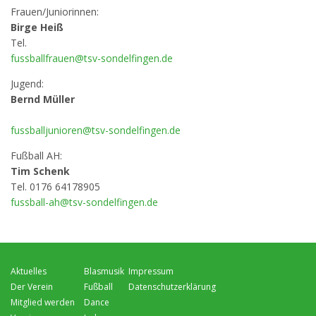
Frauen/Juniorinnen:
Birge Heiß
Tel.
fussballfrauen@tsv-sondelfingen.de
Jugend:
Bernd Müller
fussballjunioren@tsv-sondelfingen.de
Fußball AH:
Tim Schenk
Tel. 0176 64178905
fussball-ah@tsv-sondelfingen.de
Navigation
Navigation
Navigation
Aktuelles
Blasmusik
Impressum
überspringen
überspringen
überspringen
Der Verein
Fußball
Datenschutzerklärung
Mitglied werden
Dance